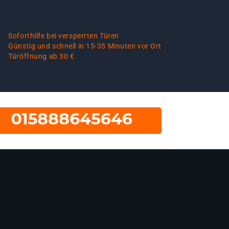
Soforthilfe bei versperrten Türen
Günstig und schnell in 15-35 Minuten vor Ort
Türöffnung ab 30 €